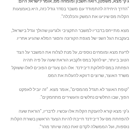
ג'קי מצא, משפטן, רואה חשבון ומומחה מס, אומר לישראל היום:
"הדרך היחידה להתמודד עם משבר בסדר גודל כזה, היא באמצעות
הקלות מס שיניעו את המשק והכלכלה".
מצא מתייחס בדבריו למשבר התקציבי ולגרעון שהולך וגדל בישראל,
בעקבות הגל השני של מגפת הקורונה והסגר המלא שהגיע אחריו.
לדעת מצא ומומחים נוספים, על מנת לצלוח את המשבר על הצד
הטוב ביותר, יש להקל במס ולקבוע הוראת שעה על פיה תהיה
הפחתה במס לחלוקת דיבידנד. אלו הם צעדים הפוכים לאלו ששוקל
משרד האוצר, שרוצים דווקא להעלות את המס.
"קופת האוצר לא תגדל מהמסים", אומר מצא. "זה יוביל לאפקט
הפוך, שבו החלשים נחלשים והעשירים מתחמקים".
ג'קי מצא קורא להענקת הקלות אלו עכשיו. לדבריו, "הוראת שעה
להפחתת מס על דיבידנד חייבת להיות הצעד הראשון בשורת הקלות
נוספות, ועל הממשלה לקדם זאת כמה שיותר מהר".