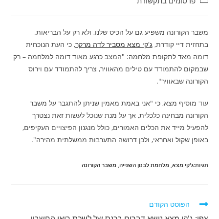
פרסומים בתקשורת
משבר הקורונה משפיע גם על הכיס שלנו, ולא רק על הבריאות.
בתחזית דיי קודרת,
ג'קי מצא מסביר לדה מרקר
, כי העת הנוכחית
דומה מאד לתקופת מלחמה: "המצב כרגע מאוד דומה למלחמה – רק
שבמקום להתמודד עם טילים מהאוויר, צריך להתמודד עם וירוס
הקורונה שבאוויר".
עוד מוסיף מצא, כי "אני באמת מאמין שניתן להתגבר על משבר
הקורונה מבחינה כלכלית, אך על מנת שנוכל לעשות זאת נצטרך
להפעיל מייד את הכלים האמורים, כולל מנגנון הפיצויים העקיפים,
באופן שקול ואחראי, ולכן דרושה התערבות ממשלתית מהירה".
תגיות:
ג'קי מצא
,
מלחמת לבנון השנייה
,
משבר הקורונה
הפוסט הקודם
צפו: ג'קי מצא נושא דברים בכנס של לשכת רואי החשבון –